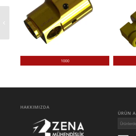
1000INOX
1000
HAKKIMIZDA
ÜRÜN A