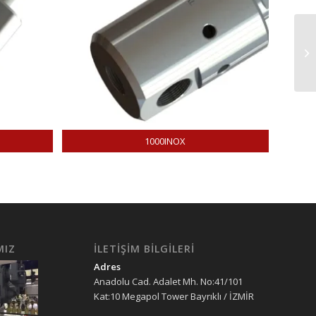
1000INOX
MIZ
İLETIŞIM BILGILERI
Adres
Anadolu Cad. Adalet Mh. No:41/101
Kat:10 Megapol Tower Bayrıklı / İZMİR