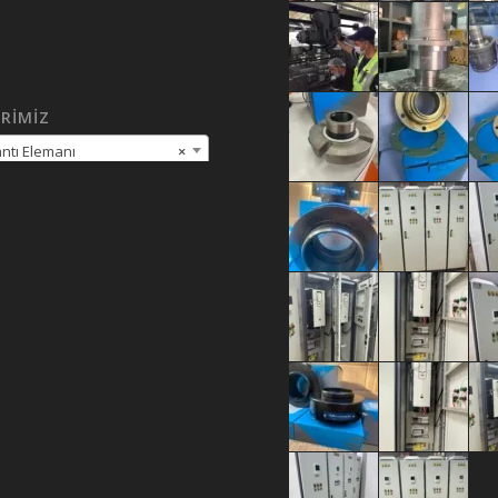
RIMIZ
ntı Elemanı
×