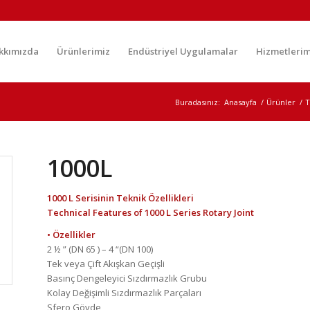
kkımızda
Ürünlerimiz
Endüstriyel Uygulamalar
Hizmetlerim
Buradasınız:
Anasayfa
/
Ürünler
/
T
1000L
1000 L Serisinin Teknik Özellikleri
Technical Features of 1000 L Series Rotary Joint
• Özellikler
2 ½ ” (DN 65 ) – 4 “(DN 100)
Tek veya Çift Akışkan Geçişli
Basınç Dengeleyici Sızdırmazlık Grubu
Kolay Değişimli Sızdırmazlık Parçaları
Sfero Gövde