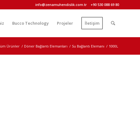
info@zenamuhendislik.com.tr
+90 530 088 69 80
iz
Bucco Technology
Projeler
İletişim
üm Ürünler
/
Döner Bağlantı Elemanları
/
Su Bağlantı Elemanı
/
1000L