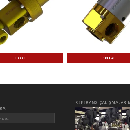
1000LB
1000AP
REFERANS ÇALIŞMALARI
RA