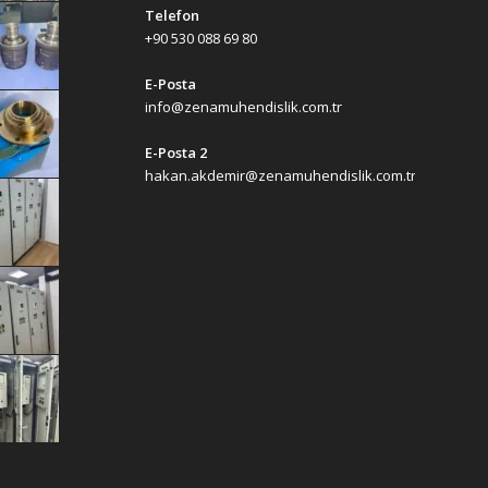
Telefon
+90 530 088 69 80
E-Posta
info@zenamuhendislik.com.tr
E-Posta 2
hakan.akdemir@zenamuhendislik.com.tr