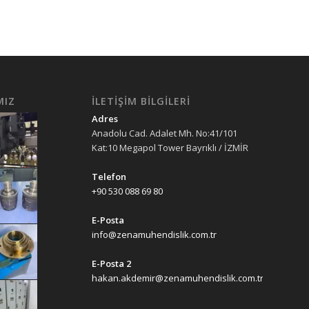
MIZ
İLETIŞIM BILGILERI
Adres
Anadolu Cad. Adalet Mh. No:41/101
Kat:10 Megapol Tower Bayrıklı / İZMİR
Telefon
+90 530 088 69 80
E-Posta
info@zenamuhendislik.com.tr
E-Posta 2
hakan.akdemir@zenamuhendislik.com.tr