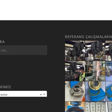
REFERANS ÇALIŞMALARI
RA
RIMIZ
lzeme
×