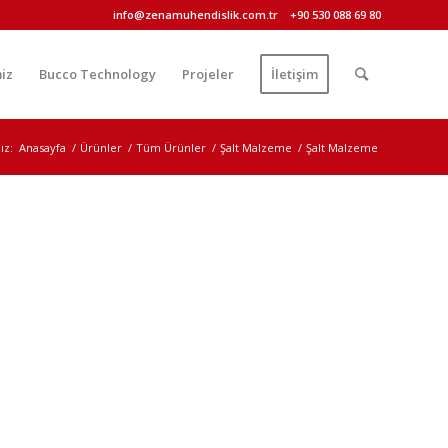
info@zenamuhendislik.com.tr
+90 530 088 69 80
iz
Bucco Technology
Projeler
İletişim
ız:
Anasayfa
/
Ürünler
/
Tüm Ürünler
/
Şalt Malzeme
/
Şalt Malzeme