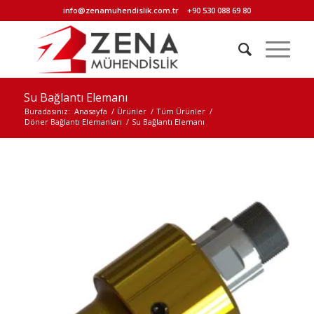
info@zenamuhendislik.com.tr
+90 530 088 69 80
Su Bağlantı Elemanı
Buradasınız:
Anasayfa
/
Ürünler
/
Tüm Ürünler
/
Döner Bağlantı Elemanları
/
Su Bağlantı Elemanı