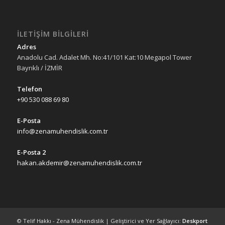
İLETIŞIM BILGILERI
Adres
Anadolu Cad. Adalet Mh. No:41/101 Kat:10 Megapol Tower
Bayrıklı / İZMİR
Telefon
+90 530 088 69 80
E-Posta
info@zenamuhendislik.com.tr
E-Posta 2
hakan.akdemir@zenamuhendislik.com.tr
© Telif Hakkı - Zena Mühendislik | Geliştirici ve Yer Sağlayıcı:
Deskport