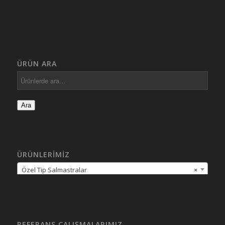
ÜRÜN ARA
Ara
ÜRÜNLERIMIZ
Özel Tip Salmastralar
×
REFERANS ÇALIŞMALARIMIZ