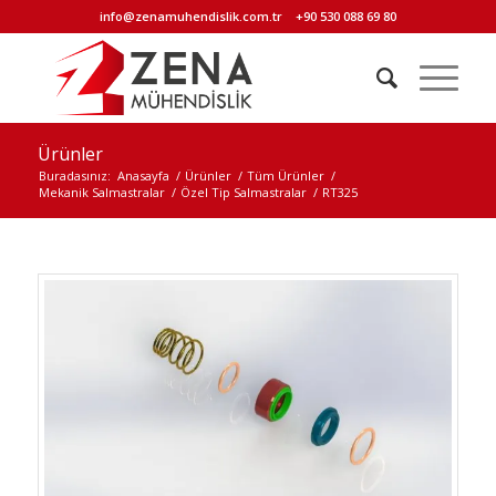
info@zenamuhendislik.com.tr
+90 530 088 69 80
Ürünler
Buradasınız:
Anasayfa
/
Ürünler
/
Tüm Ürünler
/
Mekanik Salmastralar
/
Özel Tip Salmastralar
/
RT325